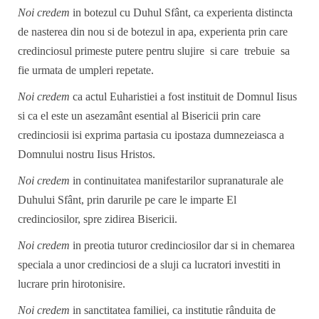
Noi credem
in botezul cu Duhul Sfânt, ca experienta distincta
de nasterea din nou si de botezul in apa, experienta prin care
credinciosul primeste putere pentru slujire si care trebuie sa
fie urmata de umpleri repetate.
Noi credem
ca actul Euharistiei a fost instituit de Domnul Iisus
si ca el este un asezamânt esential al Bisericii prin care
credinciosii isi exprima partasia cu ipostaza dumnezeiasca a
Domnului nostru Iisus Hristos.
Noi credem
in continuitatea manifestarilor supranaturale ale
Duhului Sfânt, prin darurile pe care le imparte El
credinciosilor, spre zidirea Bisericii.
Noi credem
in preotia tuturor credinciosilor dar si in chemarea
speciala a unor credinciosi de a sluji ca lucratori investiti in
lucrare prin hirotonisire.
Noi credem
in sanctitatea familiei, ca institutie rânduita de