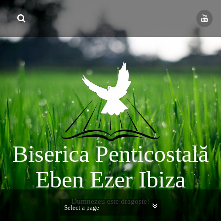
Skip
to
content
Biserica Penticostală
Eben Ezer Ibiza
Dumnezeu este dragoste!