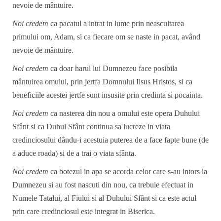
nevoie de mântuire.
Noi credem
ca pacatul a intrat in lume prin neascultarea
primului om, Adam, si ca fiecare om se naste in pacat, având
nevoie de mântuire.
Noi credem
ca doar harul lui Dumnezeu face posibila
mântuirea omului, prin jertfa Domnului Iisus Hristos, si ca
beneficiile acestei jertfe sunt insusite prin credinta si pocainta.
Noi credem
ca nasterea din nou a omului este opera Duhului
Sfânt si ca Duhul Sfânt continua sa lucreze in viata
credinciosului dându-i acestuia puterea de a face fapte bune (de
a aduce roada) si de a trai o viata sfânta.
Noi credem
ca botezul in apa se acorda celor care s-au intors la
Dumnezeu si au fost nascuti din nou, ca trebuie efectuat in
Numele Tatalui, al Fiului si al Duhului Sfânt si ca este actul
prin care credinciosul este integrat in Biserica.